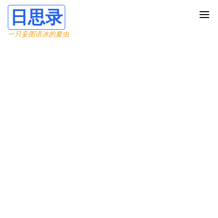
日思录
一只妄图语冰的夏虫