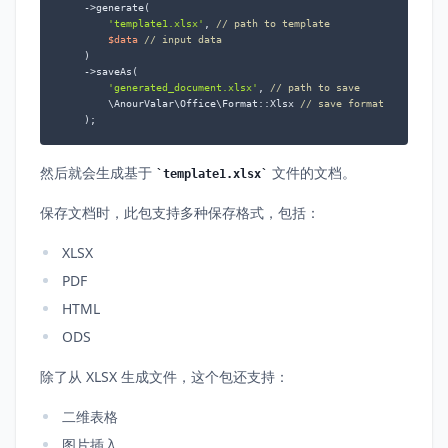
    ->generate(

'template1.xlsx'
, 
// path to template
$data
// input data
    )

    ->saveAs(

'generated_document.xlsx'
, 
// path to save
        \AnourValar\Office\Format::Xlsx 
// save format
    );
然后就会生成基于
文件的文档。
template1.xlsx
保存文档时，此包支持多种保存格式，包括：
XLSX
PDF
HTML
ODS
除了从 XLSX 生成文件，这个包还支持：
二维表格
图片插入