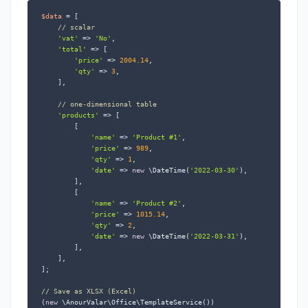
$data
 = [

// scalar
'vat'
 => 
'No'
,

'total'
 => [

'price'
 => 
2004.14
,

'qty'
 => 
3
,

    ],

// one-dimensional table
'products'
 => [

        [

'name'
 => 
'Product #1'
,

'price'
 => 
989
,

'qty'
 => 
1
,

'date'
 => 
new
 \DateTime(
'2022-03-30'
),

        ],

        [

'name'
 => 
'Product #2'
,

'price'
 => 
1015.14
,

'qty'
 => 
2
,

'date'
 => 
new
 \DateTime(
'2022-03-31'
),

        ],

    ],

];

// Save as XLSX (Excel)
(
new
 \AnourValar\Office\TemplateService())
