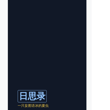
日思录
一只妄图语冰的夏虫