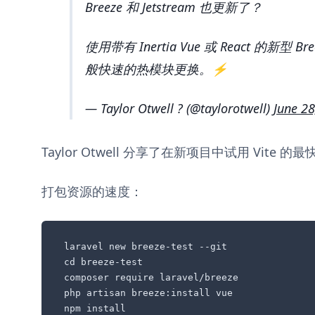
Breeze 和 Jetstream 也更新了？
使用带有 Inertia Vue 或 React 的新型 
般快速的热模块更换。
⚡
— Taylor Otwell ? (@taylorotwell)
June 28
Taylor Otwell 分享了在新项目中试用 Vite 
打包资源的速度：
laravel new breeze-test --git

cd breeze-test

composer require laravel/breeze

php artisan breeze:install vue

npm install
