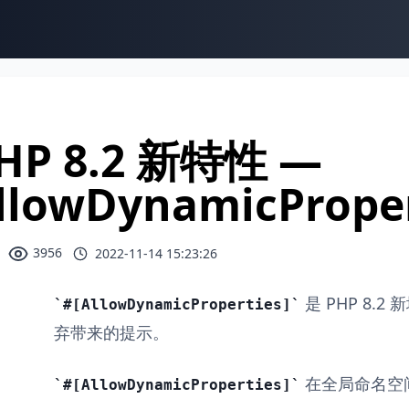
HP 8.2 新特性 —
llowDynamicPrope
3956
2022-11-14 15:23:26
是 PHP 8.
#[AllowDynamicProperties]
弃带来的提示。
在全局命名空
#[AllowDynamicProperties]