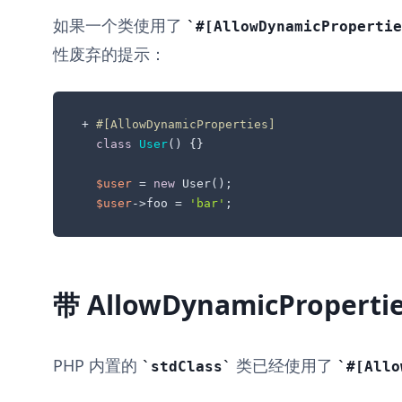
如果一个类使用了
#[AllowDynamicPropertie
性废弃的提示：
+ 
#[AllowDynamicProperties]
class
User
() 
{}

$user
 = 
new
 User();

$user
->foo = 
'bar'
;
带 AllowDynamicProper
PHP 内置的
类已经使用了
stdClass
#[Allo