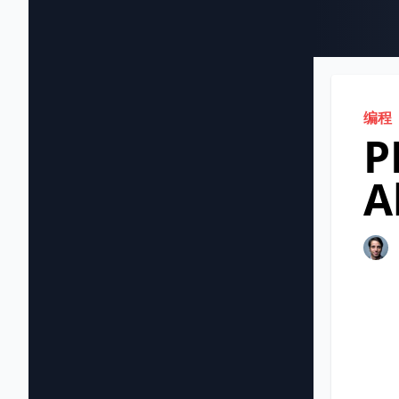
编程
P
A