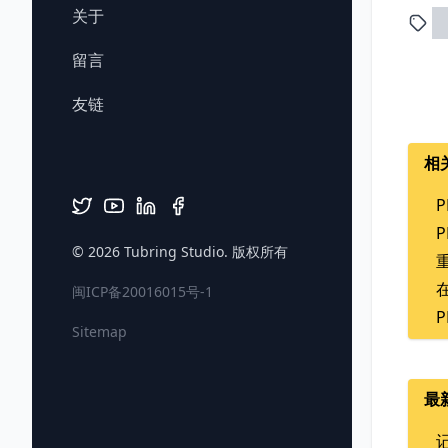
关于
留言
友链
相
P
P
© 2026
Tubring Studio
. 版权所有
重
在
闽ICP备20016015号-1
P
Sitemap
最