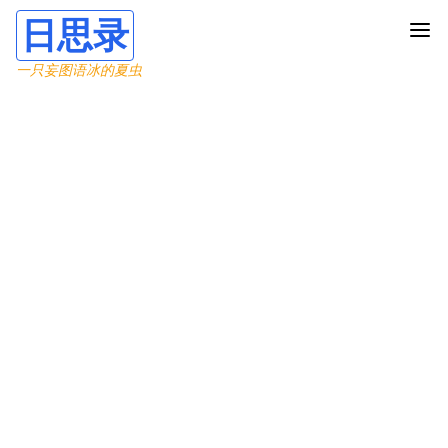
日思录
一只妄图语冰的夏虫