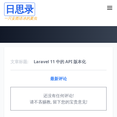
日思录
一只妄图语冰的夏虫
文章标题:
Laravel 11 中的 API 版本化
最新评论
还没有任何评论!
请不吝赐教, 留下您的宝贵意见!