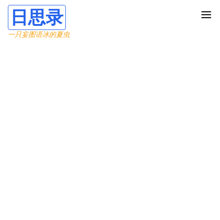
日思录
一只妄图语冰的夏虫