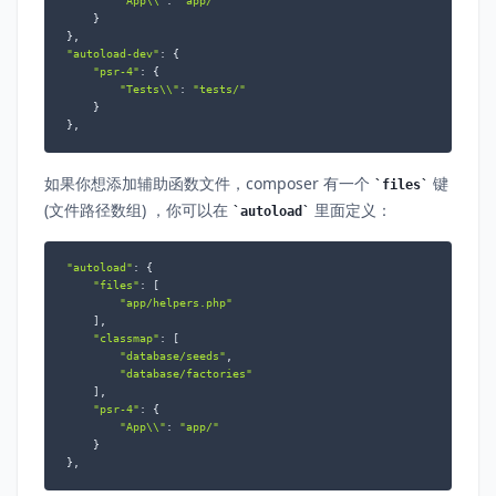
"App\\"
: 
"app/"
    }

"autoload-dev"
: {

"psr-4"
: {

"Tests\\"
: 
"tests/"
    }

},
如果你想添加辅助函数文件，composer 有一个
键
files
(文件路径数组) ，你可以在
里面定义：
autoload
"autoload"
: {

"files"
: [

"app/helpers.php"
    ],

"classmap"
: [

"database/seeds"
,

"database/factories"
    ],

"psr-4"
: {

"App\\"
: 
"app/"
    }

},