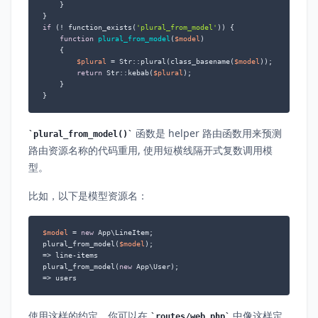
    }

if
 (! function_exists(
'plural_from_model'
)) {

function
plural_from_model
(
$model
)

{

$plural
 = Str::plural(class_basename(
$model
));

return
 Str::kebab(
$plural
);

    }

}
函数是 helper 路由函数用来预测
plural_from_model()
路由资源名称的代码重用, 使用短横线隔开式复数调用模
型。
比如，以下是模型资源名：
$model
 = 
new
 App\LineItem;

plural_from_model(
$model
);

=> line-items

plural_from_model(
new
 App\User);

=> users
使用这样的约定，你可以在
中像这样定
routes/web.php