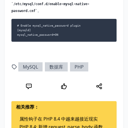
/etc/mysql/conf.d/enable-mysql-native-
。
password.cnf
# Enable mysql_native_password plugin

[mysqld]

mysql_native_password=ON
MySQL
数据库
PHP
相关推荐：
属性钩子在 PHP 8.4 中越来越接近现实
PHP 8.4: 新增 request_parse_body 函数