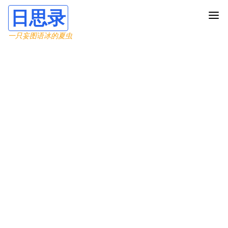
日思录
一只妄图语冰的夏虫