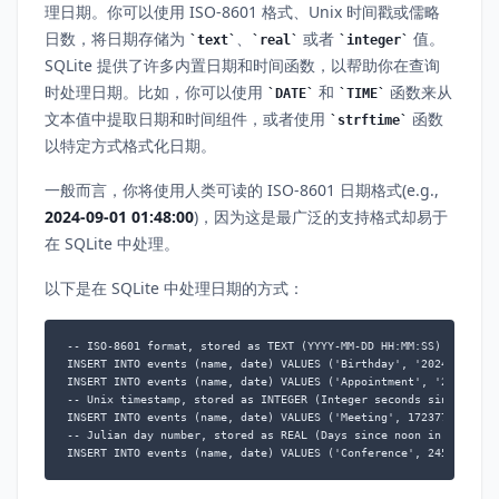
理日期。你可以使用 ISO-8601 格式、Unix 时间戳或儒略
日数，将日期存储为
、
或者
值。
text
real
integer
SQLite 提供了许多内置日期和时间函数，以帮助你在查询
时处理日期。比如，你可以使用
和
函数来从
DATE
TIME
文本值中提取日期和时间组件，或者使用
函数
strftime
以特定方式格式化日期。
一般而言，你将使用人类可读的 ISO-8601 日期格式(e.g.,
2024-09-01 01:48:00
)，因为这是最广泛的支持格式却易于
在 SQLite 中处理。
以下是在 SQLite 中处理日期的方式：
-- ISO-8601 format, stored as TEXT (YYYY-MM-DD HH:MM:SS)

INSERT INTO events (name, date) VALUES ('Birthday', '2024-09-01')
INSERT INTO events (name, date) VALUES ('Appointment', '2024-09-0
-- Unix timestamp, stored as INTEGER (Integer seconds since 1970-
INSERT INTO events (name, date) VALUES ('Meeting', 1723772054);

-- Julian day number, stored as REAL (Days since noon in Greenwic
INSERT INTO events (name, date) VALUES ('Conference', 2459786.57