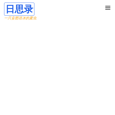
日思录
一只妄图语冰的夏虫