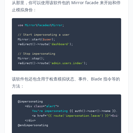
从那里，你可以使用该软件包的 Mirror facade 来开始和停
止模拟身份：
use
Mirror
\
Facades
\
Mirror
;

// Start impersonating a user
Mirror::start(
$user
);

redirect()->route(
'dashboard'
);

// Stop impersonating
Mirror::stop();

redirect()->route(
'admin.users.index'
);
该软件包还包含用于检查模拟状态、事件、Blade 指令等的
方法：
@impersonating

    <div 
class
="
alert
">

You
'
re
impersonating
{{ auth()->user()->name }}.

        <a href=
"{{ route('impersonation.leave') }}"
>
Exit
</a>

    </div>

@endimpersonating
