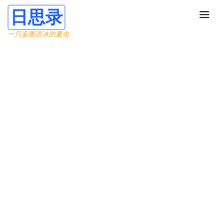
日思录
一只妄图语冰的夏虫