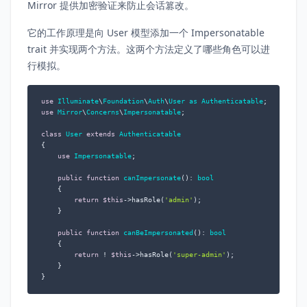
Mirror 提供加密验证来防止会话篡改。
它的工作原理是向 User 模型添加一个 Impersonatable
trait 并实现两个方法。这两个方法定义了哪些角色可以进
行模拟。
use
Illuminate
\
Foundation
\
Auth
\
User
as
Authenticatable
use
Mirror
\
Concerns
\
Impersonatable
;

class
User
extends
Authenticatable
{

use
Impersonatable
;

public
function
canImpersonate
(
): 
bool
{

return
$this
->hasRole(
'admin'
);

    }

public
function
canBeImpersonated
(
): 
bool
{

return
 ! 
$this
->hasRole(
'super-admin'
);

    }

}