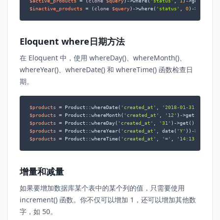
$active_products
 = (
clone
$query
)->where(
'status'
, 
1
)->get(); 
//
$inactive_products
 = (
clone
$query
)->where(
'status'
, 
0
)->get(); 
Eloquent where日期方法
在 Eloquent 中，使用 whereDay()、whereMonth()、
whereYear()、whereDate() 和 whereTime() 函数检查日
期。
$products
 = Product::whereDate(
'created_at'
, 
'2018-01-31'
$products
 = Product::whereMonth(
'created_at'
, 
'12'
$products
 = Product::whereDay(
'created_at'
, 
'31'
$products
 = Product::whereYear(
'created_at'
, date(
'Y'
$products
 = Product::whereTime(
'created_at'
, 
'='
, 
'14:13:58'
)->g
增量和减量
如果要增加数据库某个表中的某个列的值，只需要使用
increment() 函数。你不仅可以增加 1，还可以增加其他数
字，如 50。