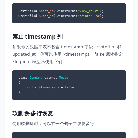
Post::find(
$post_id
)->increment(
'view_count'
);

User::find(
$user_id
)->increment(
'points'
, 
50
);
禁止 timestamp 列
如果你的数据库表不包含 timestamp 字段 created_at 和
updated_at，你可以使用 $timestamps = false 属性指定
Eloquent 模型不使用它们。
class
Company
extends
Model
{

public
$timestamps
 = 
false
;

}
软删除-多行恢复
使用软删除时，可以在一个句子中恢复多行。