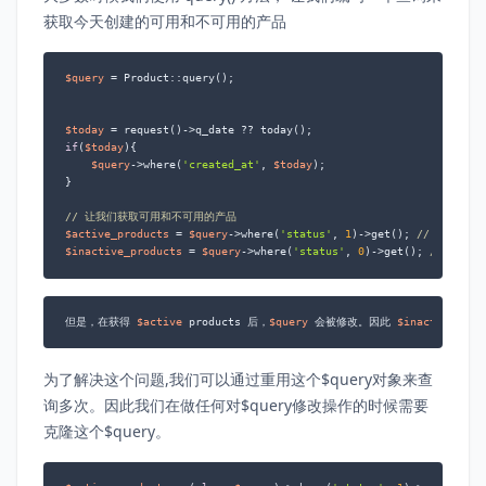
获取今天创建的可用和不可用的产品
$query
 = Product::query();

$today
if
(
$today
){

$query
->where(
'created_at'
, 
$today
);

}

// 让我们获取可用和不可用的产品
$active_products
 = 
$query
->where(
'status'
, 
1
)->get(); 
// 这一行 修
$inactive_products
 = 
$query
->where(
'status'
, 
0
)->get(); 
// 所以
但是，在获得 
$active
 products 后，
$query
 会被修改。因此 
$inactive_pro
为了解决这个问题,我们可以通过重用这个$query对象来查
询多次。因此我们在做任何对$query修改操作的时候需要
克隆这个$query。