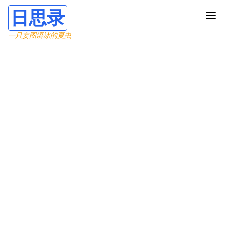
日思录
一只妄图语冰的夏虫