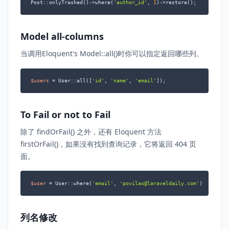
Post::onlyTrashed()->where(
'author_id'
, 
1
)->restore();
Model all-columns
当调用Eloquent's Model::all()时你可以指定返回哪些列。
$users
 = User::all([
'id'
, 
'name'
, 
'email'
]);
To Fail or not to Fail
除了 findOrFail() 之外，还有 Eloquent 方法
firstOrFail()，如果没有找到查询记录，它将返回 404 页
面。
$user
 = User::where(
'email'
, 
'povilas@laraveldaily.com'
)->firstO
列名修改