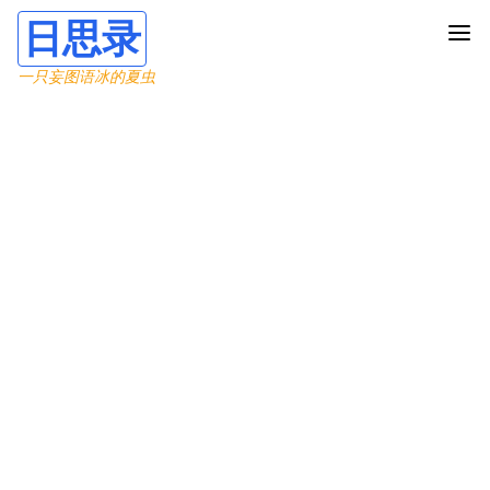
日思录
一只妄图语冰的夏虫