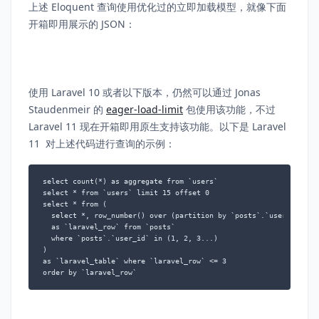
上述 Eloquent 查询使用优化过的立即加载模型，就像下面
开箱即用展示的 JSON：
使用 Laravel 10 或者以下版本，仍然可以通过 Jonas
Staudenmeir 的
eager-load-limit
包使用该功能，不过
Laravel 11 现在开箱即用原生支持该功能。以下是 Laravel
11 对上述代码进行查询的示例：
select count(*) as aggregate from `users`

select * from `users` limit 15 offset 0

select * from (

  select *, row_number() over (partition by `posts`.`user_id`)

  as `laravel_row` from `posts`

  where `posts`.`user_id` in (1, 2, 3...)

)

as `laravel_table` where `laravel_row` <= 3

order by `laravel_row`