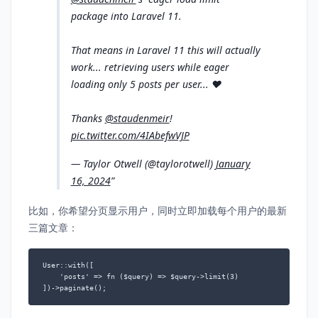
package into Laravel 11.
That means in Laravel 11 this will actually
work... retrieving users while eager
loading only 5 posts per user... ❤️
Thanks
@staudenmeir
!
pic.twitter.com/4IAbefwVJP
— Taylor Otwell (@taylorotwell)
January
16, 2024
比如，你希望分页显示用户，同时立即加载每个用户的最新
三篇文章：
User::with([

    'posts' => fn ($query) => $query->limit(3)

])->paginate();