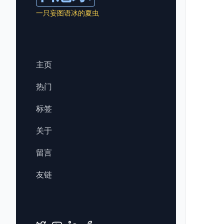
一只妄图语冰的夏虫
主页
热门
标签
关于
留言
友链