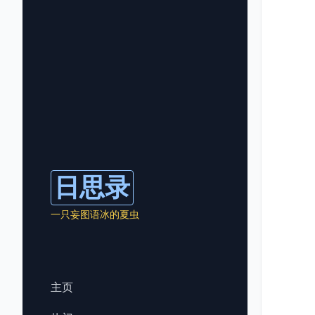
日思录
一只妄图语冰的夏虫
主页