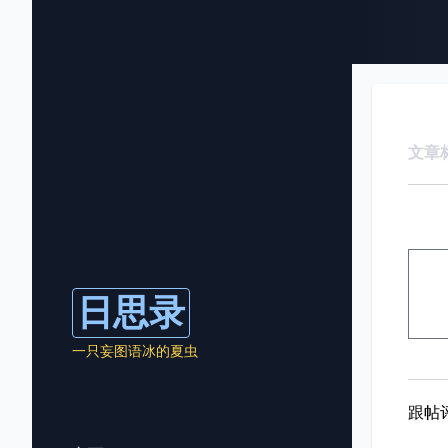
文章
日思录
一只妄图语冰的夏虫
跟帖