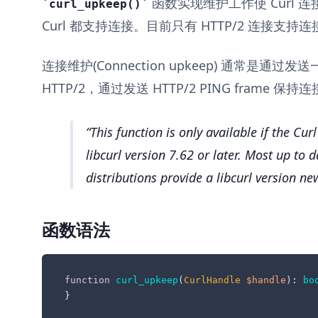
函数实现维护工作使 Curl
curl_upkeep()
Curl 都支持连接。目前只有 HTTP/2 连接支持
连接维护(Connection upkeep) 通常是
HTTP/2，通过发送 HTTP/2 PING frame 保持
This function is only available if the Cur
libcurl version 7.62 or later. Most up to
distributions provide a libcurl version ne
函数语法
function
curl_upkeep
(
CurlHandle 
$handle
): 
bo
}