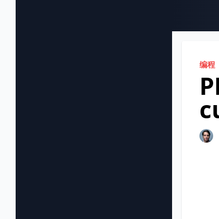
编程
P
c