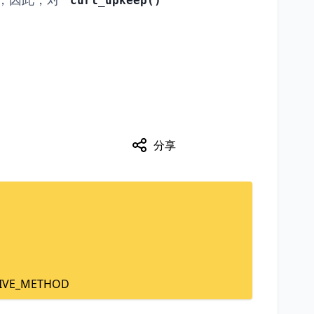
curl_upkeep()
分享
TIVE_METHOD