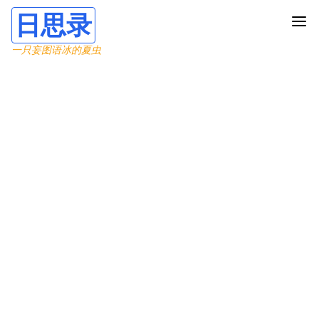
日思录
一只妄图语冰的夏虫