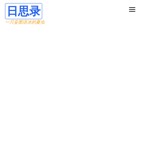
日思录
一只妄图语冰的夏虫