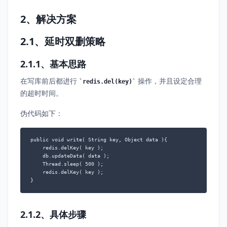
2、解决方案
2.1、延时双删策略
2.1.1、基本思路
在写库前后都进行
操作，并且设定合理
redis.del(key)
的超时时间。
伪代码如下：
public void write( String key, Object data ){ 

	redis.delKey( key ); 

	db.updateData( data ); 

	Thread.sleep( 500 ); 

	redis.delKey( key );

}
2.1.2、具体步骤