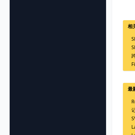
相
F
最
R
L