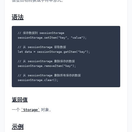
语法
// 保存数据到 sessionStorage

sessionStorage.setItem("key", "value");

// 从 sessionStorage 获取数据

let data = sessionStorage.getItem("key");

// 从 sessionStorage 删除保存的数据

sessionStorage.removeItem("key");

// 从 sessionStorage 删除所有保存的数据

sessionStorage.clear();
返回值
一个
对象。
Storage
示例