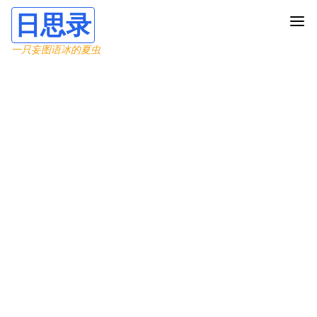
日思录
一只妄图语冰的夏虫