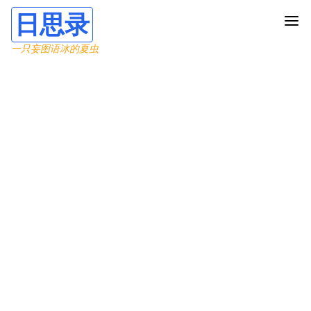
日思录
一只妄图语冰的夏虫