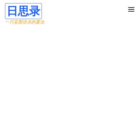
日思录
一只妄图语冰的夏虫