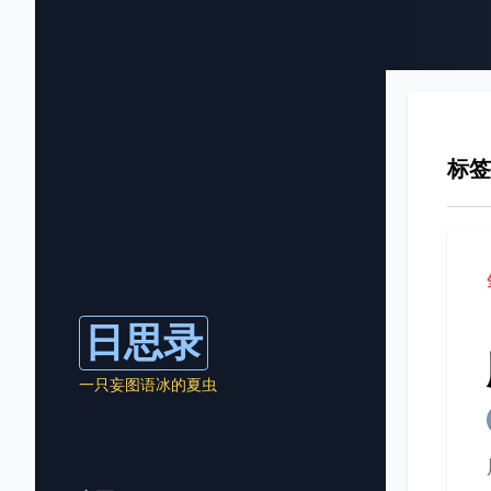
标签
日思录
一只妄图语冰的夏虫