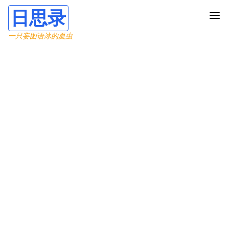
日思录
一只妄图语冰的夏虫