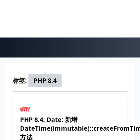
标签:
PHP 8.4
编程
PHP 8.4: Date: 新增
DateTime(immutable)::createFromTi
方法