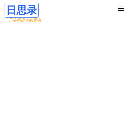
日思录
一只妄图语冰的夏虫