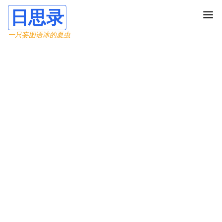
日思录
一只妄图语冰的夏虫