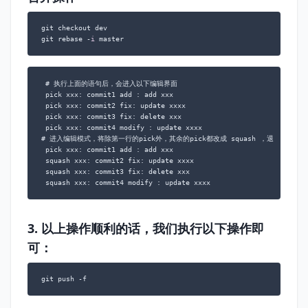
git checkout dev

git rebase -
i
 master
 # 执行上面的语句后，会进入以下编辑界面

 pick xxx: commit1 add : add xxx 

 pick xxx: commit2 fix: update xxxx

 pick xxx: commit3 fix: delete xxx

 pick xxx: commit4 modify : update xxxx 

# 进入编辑模式，将除第一行的pick外，其余的pick都改成 squash ，退出编辑模式
 pick xxx: commit1 add : add xxx 

 squash xxx: commit2 fix: update xxxx

 squash xxx: commit3 fix: delete xxx

 squash xxx: commit4 modify : update xxxx 
3. 以上操作顺利的话，我们执行以下操作即
可：
git push -f