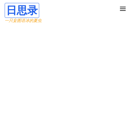
日思录
一只妄图语冰的夏虫