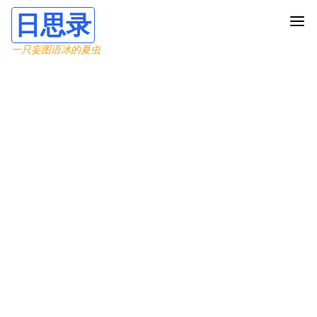
日思录
一只妄图语冰的夏虫