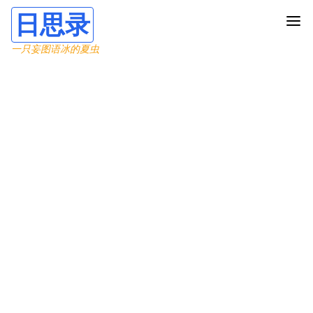
日思录
一只妄图语冰的夏虫