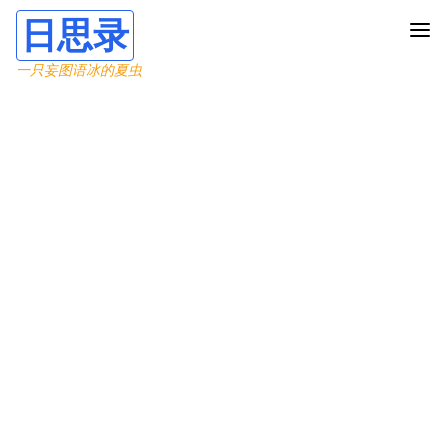
日思录
一只妄图语冰的夏虫