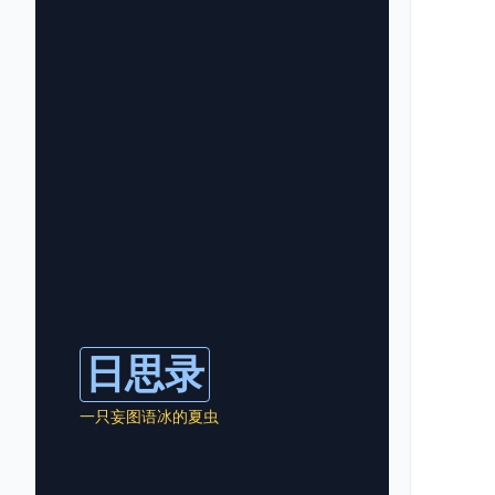
日思录
一只妄图语冰的夏虫