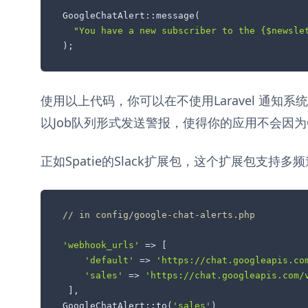
GoogleChatAlert::message(

"You have a new subscriber to the 
{$newsle
);
使用以上代码，你可以在不使用Laravel 通知
以Job队列形式发送警报，使得你的应用不会因为Goo
正如Spatie的Slack扩展包，这个扩展包支持
// in config/google-chat-alerts.php
'webhook_urls'
 => [

'default'
 => 
'https://chat.googleapis.co
'sales'
 => 
'https://chat.googleapis.com/
 ],

GoogleChatAlert::to(
'sales'
)
