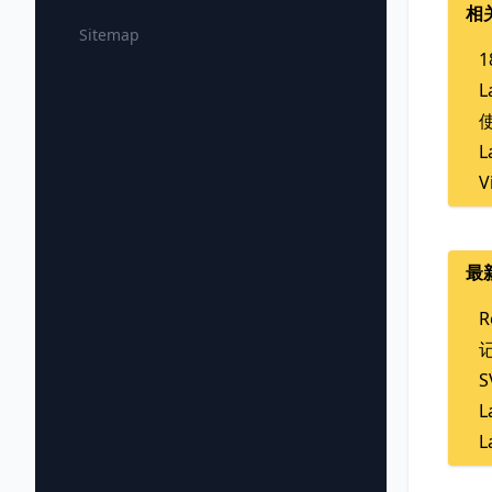
相
Sitemap
1
L
使
L
V
最
R
L
L