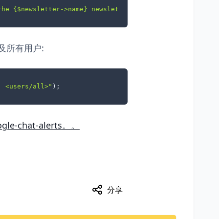
the 
{$newsletter->name}
 newsletter!"
);
及所有用户:
. <users/all>"
);
ogle-chat-alerts。。
分享