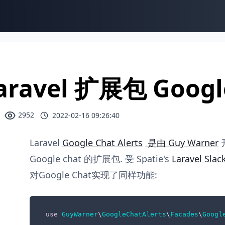
aravel 扩展包 Google
2952
2022-02-16 09:26:40
Laravel
Google Chat Alerts
是由
Guy Warner
Google chat 的扩展包. 受 Spatie's
Laravel Sl
对Google Chat实现了同样功能:
use
GuyWarner
\
GoogleChatAlerts
\
Facades
\
Googl