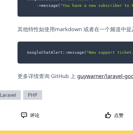
    ->message(
"You have a new subscriber to 
其他特性如使用markdown 或者在一个频道中提
GoogleChatAlert::message(
"New support ticket
更多详情查询 GitHub 上
guywarner/laravel-go
Laravel
PHP
评论
点赞