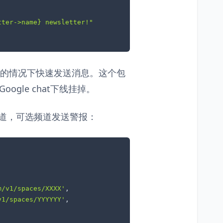
tter->name}
 newsletter!"
系统的情况下快速发送消息。这个包
gle chat下线挂掉。
多频道，可选频道发送警报：
m/v1/spaces/XXXX'
,

v1/spaces/YYYYYY'
,
