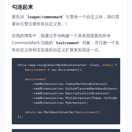
勾连起来
要告诉
引擎有一个自定义块，我们需
league/commonmark
要向引擎注册所有自定义类。\
在我的博客中，我通过手动构建一个具有我需要的所有
CommonMark 功能的
对象，并注册一个具
Environment
有自定义块和渲染器的自定义扩展来实现这一点。
$this
->app->singleton(MarkdownConverter::class, 
static
function
 
$environment
 = 
new
 Environment();

$environment
        ->addExtension(
new
 CommonMarkCoreExtension)

        ->addExtension(
new
 GithubFlavoredMarkdownExtension)

        ->addExtension(
new
 DescriptionListExtension)

        ->addExtension(
new
 PhikiExtension(Theme::GithubDark))

        ->addExtension(
new
 MyExtension);

return
new
 MarkdownConverter(
$environment
);

});