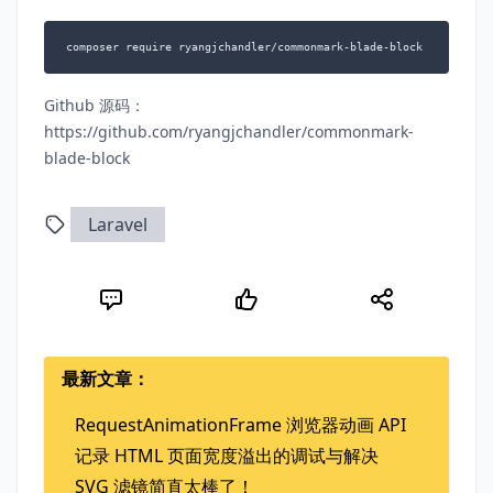
composer require ryangjchandler/commonmark-blade-block
Github 源码：
https://github.com/ryangjchandler/commonmark-
blade-block
Laravel
最新文章：
RequestAnimationFrame 浏览器动画 API
记录 HTML 页面宽度溢出的调试与解决
SVG 滤镜简直太棒了！