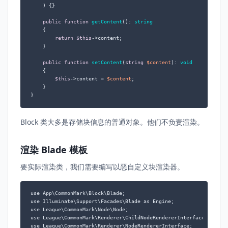
) 
{}

public
function
getContent
(
): 
string
{

return
$this
->content;

    }

public
function
setContent
(
string
$content
): 
void
{

$this
->content = 
$content
;

    }

}
Block 类大多是存储块信息的普通对象。他们不负责渲染。
渲染 Blade 模板
要实际渲染类，我们需要编写以恶自定义块渲染器。
use App\CommonMark\Block\Blade;

use Illuminate\Support\Facades\Blade as Engine;

use League\CommonMark\Node\Node;

use League\CommonMark\Renderer\ChildNodeRendererInterface;

use League\CommonMark\Renderer\NodeRendererInterface;
