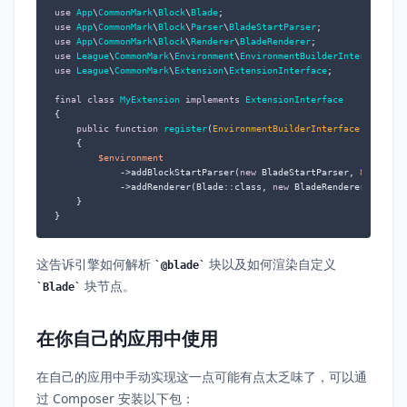
use
App
\
CommonMark
\
Block
\
Blade
use
App
\
CommonMark
\
Block
\
Parser
\
BladeStartParser
use
App
\
CommonMark
\
Block
\
Renderer
\
BladeRenderer
use
League
\
CommonMark
\
Environment
\
EnvironmentBuilderInterface
use
League
\
CommonMark
\
Extension
\
ExtensionInterface
;

final
class
MyExtension
implements
ExtensionInterface
{

public
function
register
(
EnvironmentBuilderInterface 
$enviro
{

$environment
            ->addBlockStartParser(
new
 BladeStartParser, 
80
)

            ->addRenderer(Blade::class, 
new
 BladeRenderer);

    }

}
这告诉引擎如何解析
块以及如何渲染自定义
@blade
块节点。
Blade
在你自己的应用中使用
在自己的应用中手动实现这一点可能有点太乏味了，可以通
过 Composer 安装以下包：