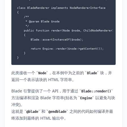
class BladeRenderer implements NodeRendererInterface

{

    /**

     * @param Blade $node

     */

    public function render(Node $node, ChildNodeRendererInterface
    {

        Blade::assertInstanceOf($node);

        return Engine::render($node->getContent());

    }

}
此类接收一个
，在本例中为之前的
块，并
Node
Blade
返回一个表示该块的 HTML 字符串。
Blade 引擎提供了一个 API，用于通过
Blade::render()
方法编译和渲染 Blade 字符串(别名为
以避免与块
Engine
冲突)。
这就是
和
之间的代码如何编译并最
@blade
@endblade
终添加到最终的 HTML 输出中。