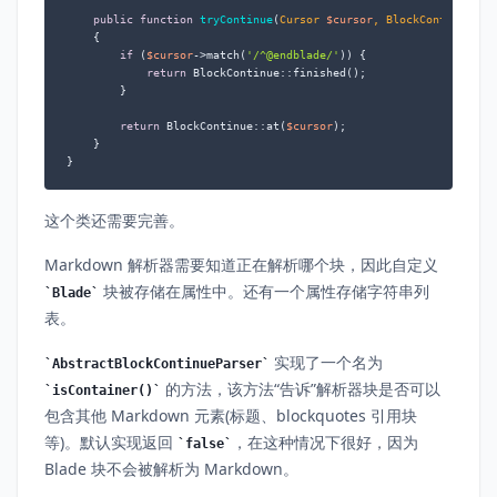
public
function
tryContinue
(
Cursor 
$cursor
, BlockContinuePar
{

if
 (
$cursor
->match(
'/^@endblade/'
)) {

return
 BlockContinue::finished();

        }

return
 BlockContinue::at(
$cursor
);

    }

}
这个类还需要完善。
Markdown 解析器需要知道正在解析哪个块，因此自定义
块被存储在属性中。还有一个属性存储字符串列
Blade
表。
实现了一个名为
AbstractBlockContinueParser
的方法，该方法“告诉”解析器块是否可以
isContainer()
包含其他 Markdown 元素(标题、blockquotes 引用块
等)。默认实现返回
，在这种情况下很好，因为
false
Blade 块不会被解析为 Markdown。