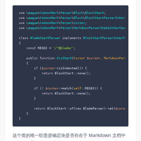
use
League
\
CommonMark
\
Parser
\
Block
\
BlockStart
use
League
\
CommonMark
\
Parser
\
Block
\
BlockStartParserInterface
use
League
\
CommonMark
\
Parser
\
Cursor
use
League
\
CommonMark
\
Parser
\
MarkdownParserStateInterface
;

class
BladeStartParser
implements
BlockStartParserInterface
{

const
 REGEX = 
'/^@blade/'
;

public
function
tryStart
(
Cursor 
$cursor
, MarkdownParserState
{

if
 (
$cursor
->isIndented()) {

return
 BlockStart::none();

        }

if
 (! 
$cursor
->match(
self
::REGEX)) {

return
 BlockStart::none();

        }

return
 BlockStart::of(
new
 BladeParser)->at(
$cursor
);

    }

}
这个类的唯一职责是确定块是否存在于 Markdown 文档中