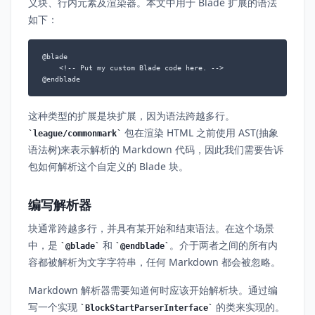
义块、行内元素及渲染器。本文中用于 Blade 扩展的语法
如下：
@blade

    <!-- Put my custom Blade code here. -->

@endblade
这种类型的扩展是块扩展，因为语法跨越多行。
包在渲染 HTML 之前使用 AST(抽象
league/commonmark
语法树)来表示解析的 Markdown 代码，因此我们需要告诉
包如何解析这个自定义的 Blade 块。
编写解析器
块通常跨越多行，并具有某开始和结束语法。在这个场景
中，是
和
。介于两者之间的所有内
@blade
@endblade
容都被解析为文字字符串，任何 Markdown 都会被忽略。
Markdown 解析器需要知道何时应该开始解析块。通过编
写一个实现
的类来实现的。
BlockStartParserInterface