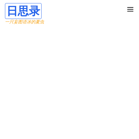
日思录
一只妄图语冰的夏虫