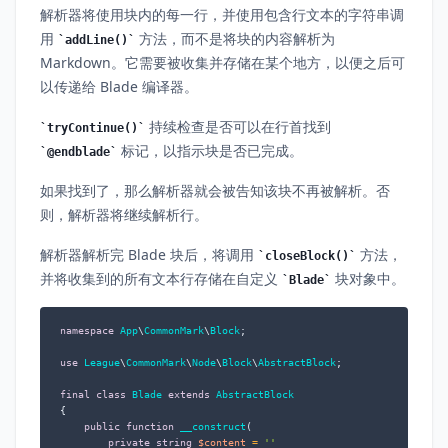
解析器将使用块内的每一行，并使用包含行文本的字符串调
用
方法，而不是将块的内容解析为
addLine()
Markdown。它需要被收集并存储在某个地方，以便之后可
以传递给 Blade 编译器。
持续检查是否可以在行首找到
tryContinue()
标记，以指示块是否已完成。
@endblade
如果找到了，那么解析器就会被告知该块不再被解析。否
则，解析器将继续解析行。
解析器解析完 Blade 块后，将调用
方法，
closeBlock()
并将收集到的所有文本行存储在自定义
块对象中。
Blade
namespace
App
\
CommonMark
\
Block
;

use
League
\
CommonMark
\
Node
\
Block
\
AbstractBlock
;

final
class
Blade
extends
AbstractBlock
{

public
function
__construct
(
private
string
$content
 = 
''