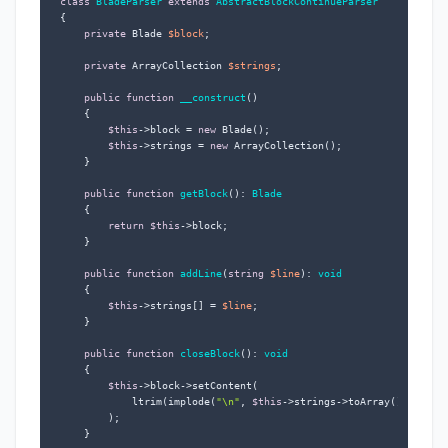
class
BladeParser
extends
AbstractBlockContinueParser
{

private
 Blade 
$block
;

private
 ArrayCollection 
$strings
;

public
function
__construct
(
)

{

$this
->block = 
new
 Blade();

$this
->strings = 
new
 ArrayCollection();

    }

public
function
getBlock
(
): 
Blade
{

return
$this
->block;

    }

public
function
addLine
(
string
$line
): 
void
{

$this
->strings[] = 
$line
;

    }

public
function
closeBlock
(
): 
void
{

$this
->block->setContent(

            ltrim(implode(
"\n"
, 
$this
->strings->toArray()))

        );

    }
