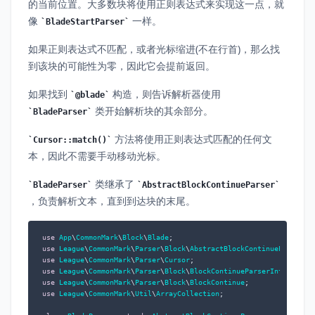
的当前位置。大多数块将使用正则表达式来实现这一点，就
像
一样。
BladeStartParser
如果正则表达式不匹配，或者光标缩进(不在行首)，那么找
到该块的可能性为零，因此它会提前返回。
如果找到
构造，则告诉解析器使用
@blade
类开始解析块的其余部分。
BladeParser
方法将使用正则表达式匹配的任何文
Cursor::match()
本，因此不需要手动移动光标。
类继承了
BladeParser
AbstractBlockContinueParser
，负责解析文本，直到到达块的末尾。
use
App
\
CommonMark
\
Block
\
Blade
use
League
\
CommonMark
\
Parser
\
Block
\
AbstractBlockContinueParser
use
League
\
CommonMark
\
Parser
\
Cursor
use
League
\
CommonMark
\
Parser
\
Block
\
BlockContinueParserInterface
use
League
\
CommonMark
\
Parser
\
Block
\
BlockContinue
use
League
\
CommonMark
\
Util
\
ArrayCollection
;
