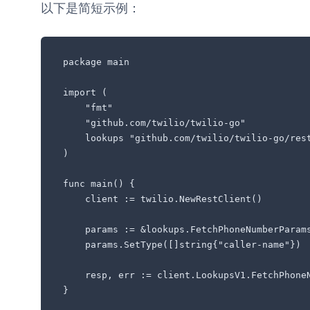
以下是简短示例：
package main

import (

	"fmt"

	"github.com/twilio/twilio-go"

	lookups "github.com/twilio/twilio-go/rest/lookups/v1"

)

func main() {

	client := twilio.NewRestClient()

	params := &lookups.FetchPhoneNumberParams{}

	params.SetType([]string{"caller-name"})

	resp, err := client.LookupsV1.FetchPhoneNumber("+15108675310", params)

}