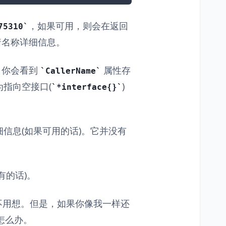
，如果可用，则会在返回
75310
着名称详细信息。
，你会看到
属性存
CallerName
指向空接口(
)
*interface{}
信息(如果可用的话)。它并没有
有的话)。
都不用想。但是，如果你像我一样还
怎么办。