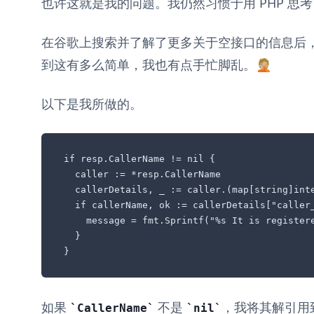
也许这就是我的问题。我仍然习惯于用 PHP 思
在谷歌上搜索并了解了更多关于空接口的信息后
到这有多么简单，我也有点手忙脚乱。🤦🏼
以下是我所做的。
if resp.CallerName != nil {

  caller := *resp.CallerName

  callerDetails, _ := caller.(map[string]inte
  if callerName, ok := callerDetails["caller_
    message = fmt.Sprintf("%s It is registere
  }

}
如果
不是
，我将其解引用
CallerName
nil