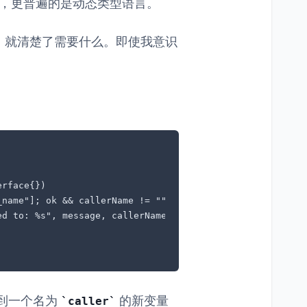
考，更普遍的是动态类型语言。
，就清楚了需要什么。即使我意识
rface{})

name"]; ok && callerName != "" {

d to: %s", message, callerName)

到一个名为
的新变量
caller