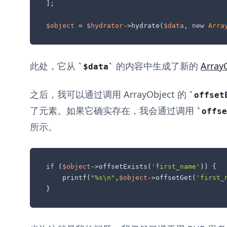
];

$object
 = 
$hydrator
->hydrate(
$data
, 
new
Arra
此处，它从
的内容中生成了新的
Array
$data
之后，我可以通过调用 ArrayObject 的
offset
了元素。如果它确实存在，我会通过调用
offse
所示。
if
 (
$object
->offsetExists(
'first_name'
)) {

    printf(
"%s\n"
,
$object
->offsetGet(
'first_
}