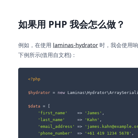
如果用 PHP 我会怎么做？
例如，在使用
laminas-hydrator
时，我会使用响
下例所示(借用自文档)：
<?php
$hydrator
 = 
new
 Laminas\Hydrator\ArraySeriali
$data
 = [

'first_name'
    => 
'James'
,

'last_name'
     => 
'Kahn'
,

'email_address'
 => 
'james.kahn@example.o
'phone_number'
  => 
'+61 419 1234 5678'
,
