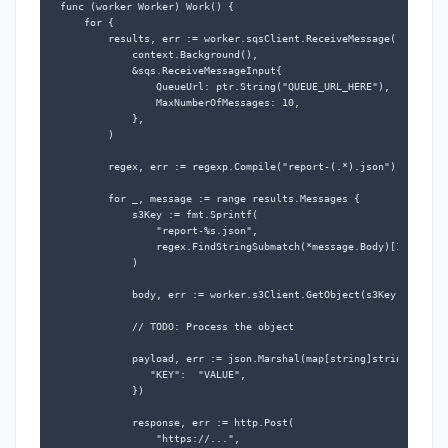
func (worker Worker) Work() {

    for {

        results, err := worker.sqsClient.ReceiveMessage(

            context.Background(),

            &sqs.ReceiveMessageInput{

                QueueUrl: ptr.String("QUEUE_URL_HERE"),

                MaxNumberOfMessages: 10,

            },

        )

        regex, err := regexp.Compile("report-(.*).json")

        for _, message := range results.Messages {

            s3Key := fmt.Sprintf(

                "report-%s.json",

                regex.FindStringSubmatch(*message.Body)[1],

            )

            body, err := worker.s3Client.GetObject(s3Key, "BUCKET
            // TODO: Process the object

            payload, err := json.Marshal(map[string]string{

               "KEY":  "VALUE",

            })

            response, err := http.Post(

                "https://...",
