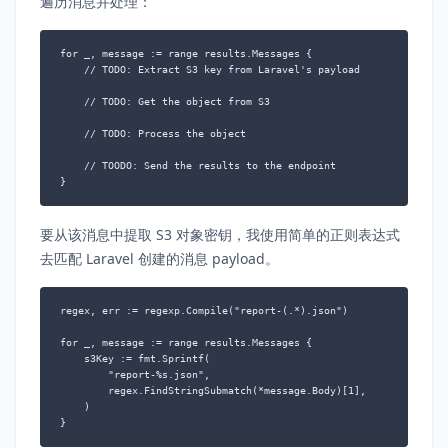
遍历消息并处理：
for _, message := range results.Messages {

    // TODO: Extract S3 key from Laravel's payload

    // TODO: Get the object from S3

    // TODO: Process the object

    // TOODO: Send the results to the endpoint

要从该消息中提取 S3 对象密钥，我使用简单的正则表达式
去匹配 Laravel 创建的消息 payload。
regex, err := regexp.Compile("report-(.*).json")

for _, message := range results.Messages {

    s3Key := fmt.Sprintf(

        "report-%s.json",

        regex.FindStringSubmatch(*message.Body)[1],

    )
