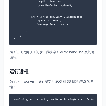
                "application/json",

                bytes.NewBuffer(payload),

            )

            err = worker.sqsClient.DeleteMessage(

                "QUEUE_URL_HERE",

                *message.ReceiptHandle,

            )

        }

    }

为了让代码更便于阅读，我移除了 error handling 及其他
细节。
运行进程
为了运行 worker，我们需要为 SQS 和 S3 创建 AWS 客户
端：
awsConfig, err := config.LoadDefaultConfig(context.Background())
