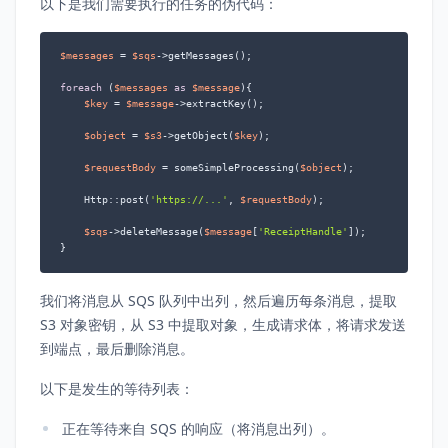
以下是我们需要执行的任务的伪代码：
$messages
 = 
$sqs
->getMessages();

foreach
 (
$messages
as
$message
){

$key
 = 
$message
->extractKey();

$object
 = 
$s3
->getObject(
$key
);

$requestBody
 = someSimpleProcessing(
$object
);

    Http::post(
'https://...'
, 
$requestBody
);

$sqs
->deleteMessage(
$message
[
'ReceiptHandle'
]);

我们将消息从 SQS 队列中出列，然后遍历每条消息，提取
S3 对象密钥，从 S3 中提取对象，生成请求体，将请求发送
到端点，最后删除消息。
以下是发生的等待列表：
正在等待来自 SQS 的响应（将消息出列）。