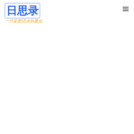
日思录
一只妄图语冰的夏虫