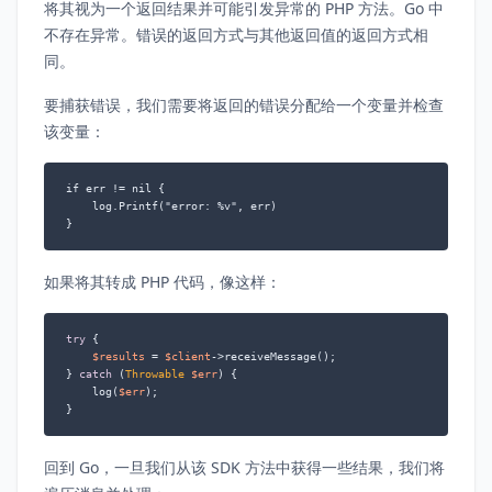
将其视为一个返回结果并可能引发异常的 PHP 方法。Go 中
不存在异常。错误的返回方式与其他返回值的返回方式相
同。
要捕获错误，我们需要将返回的错误分配给一个变量并检查
该变量：
if err != nil {

    log.Printf("error: %v", err)

如果将其转成 PHP 代码，像这样：
try
 {

$results
 = 
$client
->receiveMessage();

} 
catch
 (
Throwable
$err
) {

    log(
$err
);

回到 Go，一旦我们从该 SDK 方法中获得一些结果，我们将