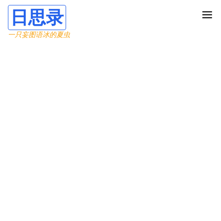
日思录
一只妄图语冰的夏虫