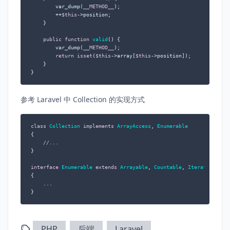
        var_dump(
__METHOD__
);

        ++
$this
->position;

    }

public
function
valid
(
) 
{

        var_dump(
__METHOD__
);

return
isset
(
$this
->array[
$this
->position]);

    }

}
参考 Laravel 中 Collection 的实现方式
class
Collection
implements
ArrayAccess
, 
Enumerable
{

//...
}

interface
Enumerable
extends
Arrayable
, 
Countable
, 
IteratorAggre
{

	...

}
PHP
后端
Laravel