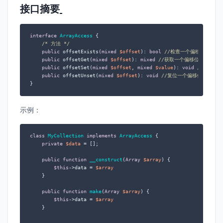
接口摘要
interface
ArrayAccess
{

/* 方法 */
public
 offsetExists(
mixed
$offset
): 
bool
//检查一个偏移位置是否
public
 offsetGet(
mixed
$offset
): 
mixed
//获取一个偏移位置的值
public
 offsetSet(
mixed
$offset
, 
mixed
$value
): 
void
//设置一
public
 offsetUnset(
mixed
$offset
): 
void
//复位一个偏移位置的值
}
示例：
class
MyCollection
implements
ArrayAccess
{

private
$data
 = [];

public
function
__construct
(
Array
$array
) 
{

$this
->data = 
$array
    }

public
function
make
(
Array
$array
) 
{

$this
->data = 
$array
    }
