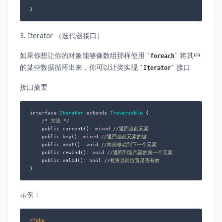
}
3. Iterator （迭代器接口）
如果你想让你的对象能够像数组那样使用
将其中
foreach
的某些数据循环出来，你可以让类实现
接口
Iterator
接口摘要
interface
Iterator
extends
Traversable
{

/* 方法 */
public
 current(): 
mixed
//返回当前元素
public
 key(): 
mixed
//返回当前元素的键
public
 next(): 
void
//向前移动到下一个元素
public
 rewind(): 
void
//返回到迭代器的第一个元素
public
 valid(): 
bool
//检查当前位置是否有效
}
示例：
<?php