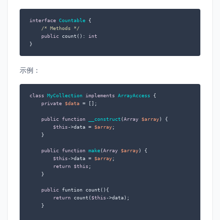
interface
Countable
{

/* Methods */
public
 count(): 
int
}
示例：
class
MyCollection
implements
ArrayAccess
{

private
$data
 = [];

public
function
__construct
(
Array
$array
) 
{

$this
->data = 
$array
;

    }

public
function
make
(
Array
$array
) 
{

$this
->data = 
$array
;

return
$this
;

    }

public
 funtion count(){

return
 count(
$this
->data);

    }
