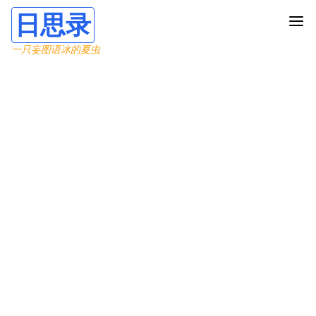
日思录
一只妄图语冰的夏虫