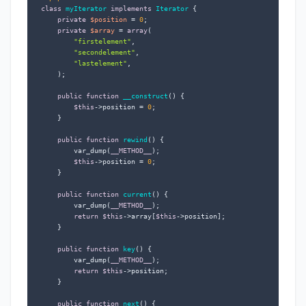
class
myIterator
implements
Iterator
{

private
$position
 = 
0
;

private
$array
 = 
array
(

"firstelement"
,

"secondelement"
,

"lastelement"
,

    );  

public
function
__construct
(
) 
{

$this
->position = 
0
;

    }

public
function
rewind
(
) 
{

        var_dump(
__METHOD__
);

$this
->position = 
0
;

    }

public
function
current
(
) 
{

        var_dump(
__METHOD__
);

return
$this
->array[
$this
->position];

    }

public
function
key
(
) 
{

        var_dump(
__METHOD__
);

return
$this
->position;

    }

public
function
next
(
) 
{
