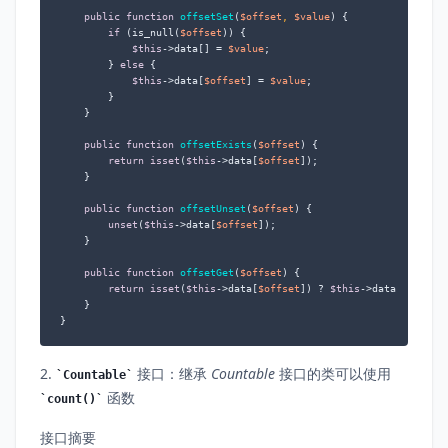
public
function
offsetSet
(
$offset
, 
$value
) 
{

if
 (is_null(
$offset
)) {

$this
->data[] = 
$value
;

        } 
else
 {

$this
->data[
$offset
] = 
$value
;

        }

    }

public
function
offsetExists
(
$offset
) 
{

return
isset
(
$this
->data[
$offset
]);

    }

public
function
offsetUnset
(
$offset
) 
{

unset
(
$this
->data[
$offset
]);

    }

public
function
offsetGet
(
$offset
) 
{

return
isset
(
$this
->data[
$offset
]) ? 
$this
->data[
$offset
    }

}
2.
接口：继承
Countable
接口的类可以使用
Countable
函数
count()
接口摘要