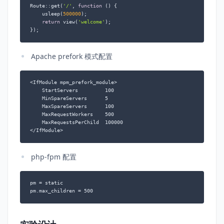
Route::get(
'/'
, 
function
 (
) 
{

	usleep(
500000
);

return
 view(
'welcome'
);

});
Apache prefork 模式配置
<IfModule mpm_prefork_module>

    StartServers         100

    MinSpareServers      5

    MaxSpareServers      100

    MaxRequestWorkers    500

    MaxRequestsPerChild  100000

</IfModule>
php-fpm 配置
pm = static

pm.max_children = 500