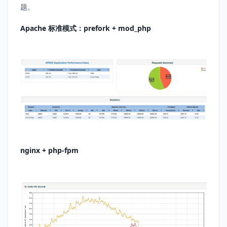
题。
Apache 标准模式：prefork + mod_php
nginx + php-fpm