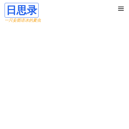
日思录
一只妄图语冰的夏虫