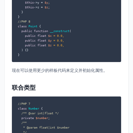
$this
->y = 
$y
;

$this
->z = 
$z
;

  }

//PHP 8
class
Point
{

public
function
__construct
(
public
float
$x
 = 
0.0
,

public
float
$y
 = 
0.0
,

public
float
$z
 = 
0.0
,

) 
{}

}
现在可以使用更少的样板代码来定义并初始化属性。
联合类型
//PHP 7
class
Number
{

/** 
@var
 int|float */
private
$number
;

/**

   * 
@param
 float|int $number

   */