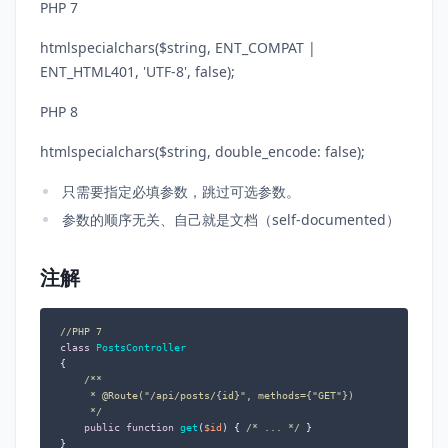
PHP 7
htmlspecialchars($string, ENT_COMPAT |
ENT_HTML401, 'UTF-8', false);
PHP 8
htmlspecialchars($string, double_encode: false);
只需要指定必填参数，跳过可选参数。
参数的顺序无关、自己就是文档（self-documented）
注解
//PHP 7
class
PostsController
{

/**

     * 
@Route
("/api/posts/{id}", methods={"GET"})

     */
public
function
get
(
$id
) 
{ 
/* ... */
 }
