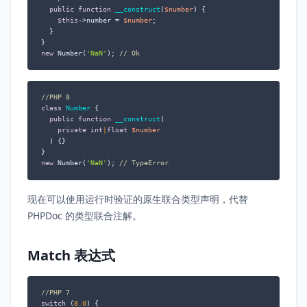
public
function
__construct
(
$number
) 
{

$this
->number = 
$number
;

  }

new
 Number(
'NaN'
); 
// Ok
//PHP 8
class
Number
{

public
function
__construct
(
private
int
|
float
$number
) 
{}

new
 Number(
'NaN'
); 
// TypeError
现在可以使用运行时验证的原生联合类型声明，代替
PHPDoc 的类型联合注解。
Match 表达式
//PHP 7
switch
 (
8.0
) {
