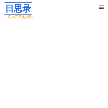
日思录
一只妄图语冰的夏虫