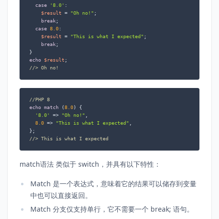
case
'8.0'
:

$result
 = 
"Oh no!"
;

break
;

case
8.0
:

$result
 = 
"This is what I expected"
;

break
;

echo
$result
//> Oh no!
//PHP 8
echo
match
 (
8.0
) {

'8.0'
 => 
"Oh no!"
,

8.0
 => 
"This is what I expected"
,

//> This is what I expected
match语法 类似于 switch，并具有以下特性：
Match 是一个表达式，意味着它的结果可以储存到变量
中也可以直接返回。
Match 分支仅支持单行，它不需要一个 break; 语句。