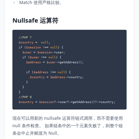
Match 使用严格比较。
Nullsafe 运算符
//PHP 7
$country
 =  
null
if
 (
$session
 !== 
null
) {

$user
 = 
$session
->user;

if
 (
$user
 !== 
null
) {

$address
 = 
$user
->getAddress();

if
 (
$address
 !== 
null
) {

$country
 = 
$address
->country;

    }

  }

//PHP 8
$country
 = 
$session
?->user?->getAddress()?->country;
现在可以用新的 nullsafe 运算符链式调用，而不需要使用
null 条件检查。 如果链条中的一个元素失败了，则整个链
条会中止并赋值为 Null。