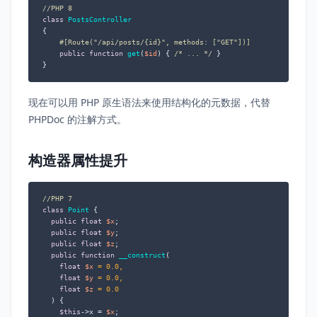
//PHP 8
class
PostsController
{

#[Route("/api/posts/{id}", methods: ["GET"])]
public
function
get
(
$id
) 
{ 
/* ... */
 }

}
现在可以用 PHP 原生语法来使用结构化的元数据，代替
PHPDoc 的注解方式。
构造器属性提升
//PHP 7
class
Point
{

public
float
$x
;

public
float
$y
;

public
float
$z
;

public
function
__construct
(
float
$x
 = 
0.0
,

float
$y
 = 
0.0
,

float
$z
 = 
0.0
) 
{

$this
->x = 
$x
;
