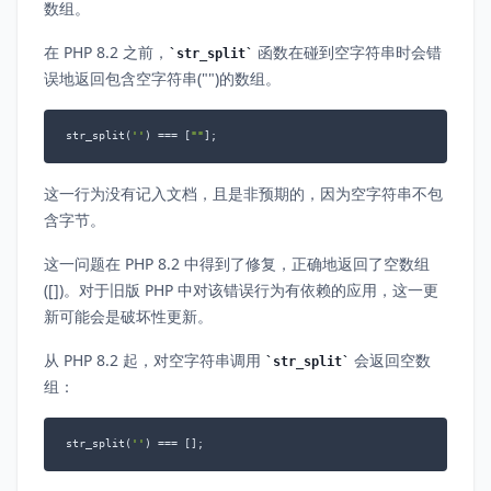
数组。
在 PHP 8.2 之前，
函数在碰到空字符串时会错
str_split
误地返回包含空字符串("")的数组。
str_split(
''
) === [
""
];
这一行为没有记入文档，且是非预期的，因为空字符串不包
含字节。
这一问题在 PHP 8.2 中得到了修复，正确地返回了空数组
([])。对于旧版 PHP 中对该错误行为有依赖的应用，这一更
新可能会是破坏性更新。
从 PHP 8.2 起，对空字符串调用
会返回空数
str_split
组：
str_split(
''
) === [];