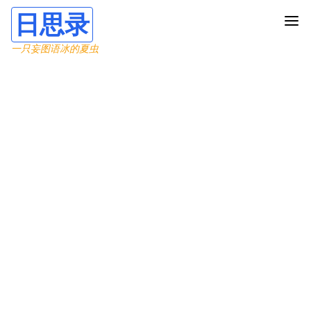
日思录
一只妄图语冰的夏虫