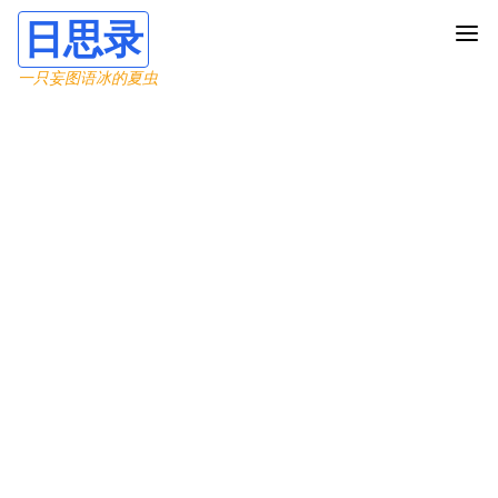
日思录
一只妄图语冰的夏虫