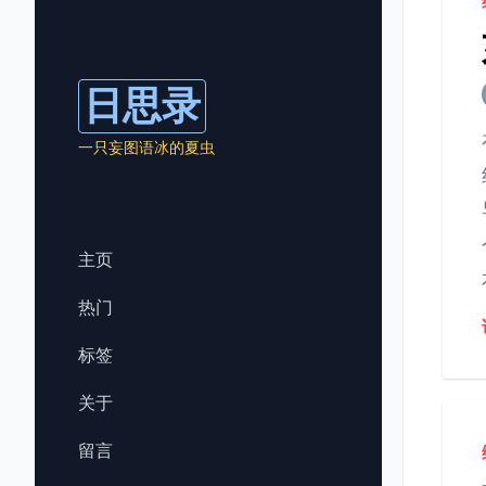
日思录
一只妄图语冰的夏虫
主页
热门
标签
关于
留言