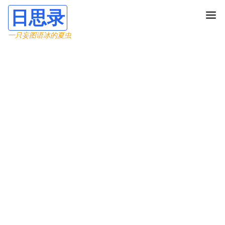
日思录
一只妄图语冰的夏虫