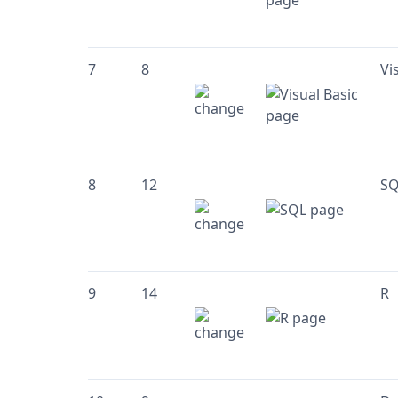
7
8
Vi
8
12
SQ
9
14
R