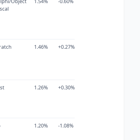
lphi/Object
1.54%
-0.60%
scal
ratch
1.46%
+0.27%
st
1.26%
+0.30%
o
1.20%
-1.08%