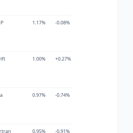
HP
1.17%
-0.08%
ift
1.00%
+0.27%
a
0.97%
-0.74%
rtran
0.95%
-0.91%