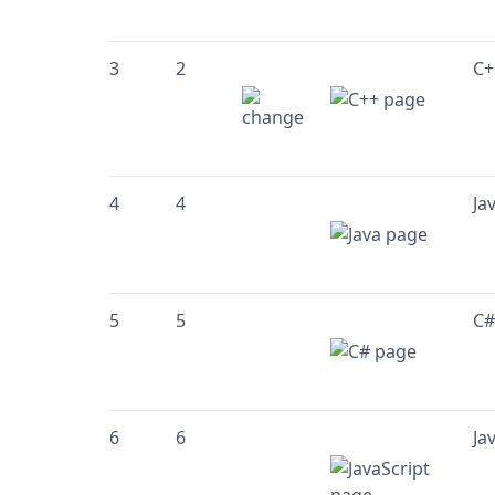
3
2
C+
4
4
Ja
5
5
C#
6
6
Ja