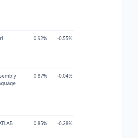
rl
0.92%
-0.55%
sembly
0.87%
-0.04%
nguage
ATLAB
0.85%
-0.28%