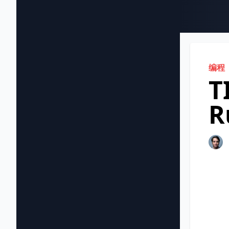
编程
T
R