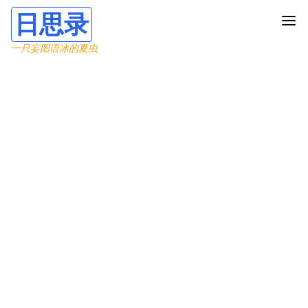
日思录
一只妄图语冰的夏虫