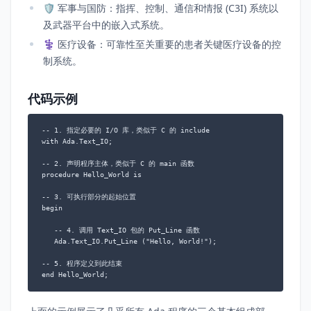
🛡️ 军事与国防：指挥、控制、通信和情报 (C3I) 系统以
及武器平台中的嵌入式系统。
⚕️ 医疗设备：可靠性至关重要的患者关键医疗设备的控
制系统。
代码示例
-- 1. 指定必要的 I/O 库，类似于 C 的 include

with Ada.Text_IO;

-- 2. 声明程序主体，类似于 C 的 main 函数

procedure Hello_World is

-- 3. 可执行部分的起始位置

begin

   -- 4. 调用 Text_IO 包的 Put_Line 函数

   Ada.Text_IO.Put_Line ("Hello, World!");

-- 5. 程序定义到此结束

end Hello_World;