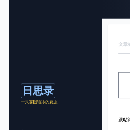
文章
日思录
一只妄图语冰的夏虫
跟帖