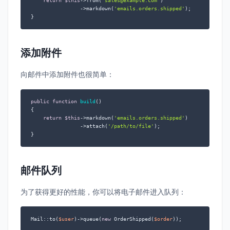
return
$this
->from(
'sales@example.com'
)

                ->markdown(
'emails.orders.shipped'
);

}
添加附件
向邮件中添加附件也很简单：
public
function
build
(
{

return
$this
->markdown(
'emails.orders.shipped'
)

                ->attach(
'/path/to/file'
);

}
邮件队列
为了获得更好的性能，你可以将电子邮件进入队列：
Mail::to(
$user
)->queue(
new
 OrderShipped(
$order
));