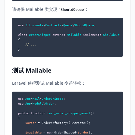
请确保 Mailable 类实现
:
ShouldQueue
use
Illuminate
\
Contracts
\
Queue
\
ShouldQueue
;

class
OrderShipped
extends
Mailable
implements
ShouldQueue
{

// ...
}
测试 Mailable
Laravel 使得测试 Mailable 变得轻松：
use
App
\
Mail
\
OrderShipped
use
App
\
Models
\
Order
;

public
function
test_order_shipped_email
(
{

$order
 = Order::factory()->create();

$mailable
 = 
new
 OrderShipped(
$order
);
