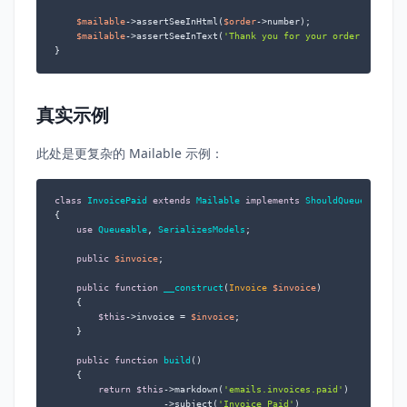
$mailable
->assertSeeInHtml(
$order
->number);

$mailable
->assertSeeInText(
'Thank you for your order'
);

}
真实示例
此处是更复杂的 Mailable 示例：
class
InvoicePaid
extends
Mailable
implements
ShouldQueue
{

use
Queueable
, 
SerializesModels
;

public
$invoice
;

public
function
__construct
(
Invoice 
$invoice
)

{

$this
->invoice = 
$invoice
;

    }

public
function
build
(
)

{

return
$this
->markdown(
'emails.invoices.paid'
)

                    ->subject(
'Invoice Paid'
)
