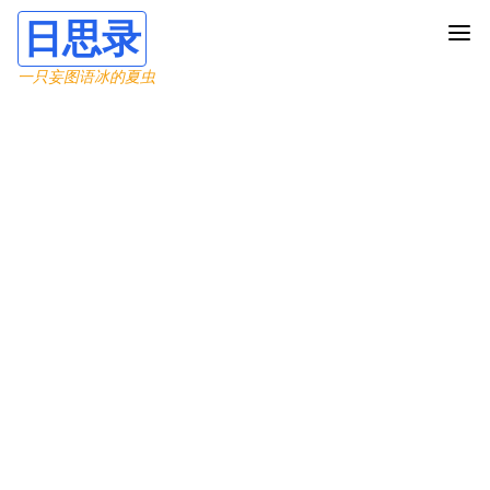
日思录
一只妄图语冰的夏虫