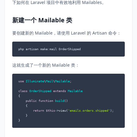
下如何在 Laravel 项目中有效地利用 Mailables。
新建一个 Mailable 类
要创建新的 Mailable，请使用 Laravel 的 Artisan 命令：
php artisan make:mail OrderShipped
这就生成了一个新的 Mailable 类：
use
Illuminate
\
Mail
\
Mailable
;

class
OrderShipped
extends
Mailable
{

public
function
build
(
)

{

return
$this
->view(
'emails.orders.shipped'
);

    }

}