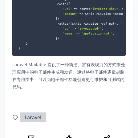
                    ->with([

'url'
 => route(
'invoices.show'
, 
$this
->in
'amount'
 => 
$this
->invoice->amount,

                    ])

                    ->attach(
$this
->invoice->pdf_path, [

'as'
 => 
'invoice.pdf'
,

'mime'
 => 
'application/pdf'
,

                    ]);

    }

}
Laravel Mailable 提供了一种简洁、富有表现力的方式来处
理应用中的电子邮件生成和发送。通过将电子邮件逻辑封装
在专用类中，可以为电子邮件功能创建更可维护和可测试的
代码。
Laravel