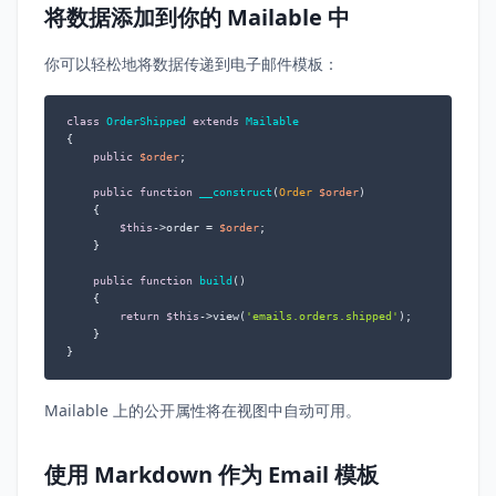
将数据添加到你的 Mailable 中
你可以轻松地将数据传递到电子邮件模板：
class
OrderShipped
extends
Mailable
{

public
$order
;

public
function
__construct
(
Order 
$order
)

{

$this
->order = 
$order
;

    }

public
function
build
(
)

{

return
$this
->view(
'emails.orders.shipped'
);

    }

}
Mailable 上的公开属性将在视图中自动可用。
使用 Markdown 作为 Email 模板