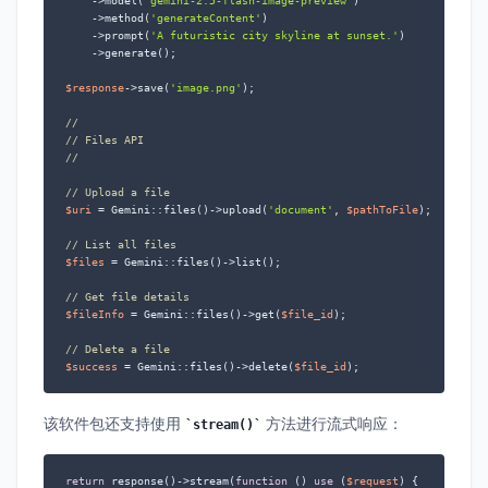
    ->model(
'gemini-2.5-flash-image-preview'
)

    ->method(
'generateContent'
)

    ->prompt(
'A futuristic city skyline at sunset.'
)

    ->generate();

$response
->save(
'image.png'
);

//
// Files API
//
// Upload a file
$uri
 = Gemini::files()->upload(
'document'
, 
$pathToFile
);

// List all files
$files
 = Gemini::files()->list();

// Get file details
$fileInfo
 = Gemini::files()->get(
$file_id
);

// Delete a file
$success
 = Gemini::files()->delete(
$file_id
);
该软件包还支持使用
方法进行流式响应：
stream()
return
 response()->stream(
function
 (
) 
use
 (
$request
) 
{
