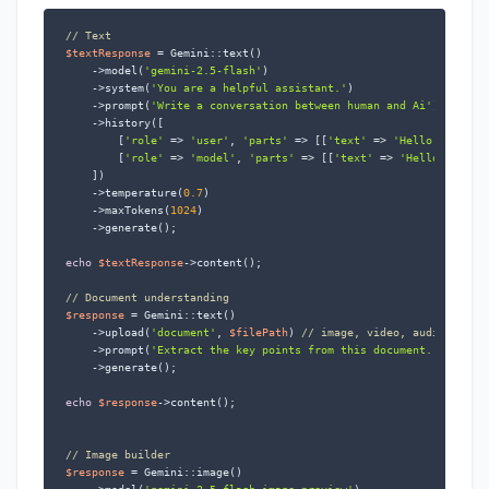
// Text
$textResponse
 = Gemini::text()

    ->model(
'gemini-2.5-flash'
)

    ->system(
'You are a helpful assistant.'
)

    ->prompt(
'Write a conversation between human and Ai'
)

    ->history([

        [
'role'
 => 
'user'
, 
'parts'
 => [[
'text'
 => 
'Hello AI'
]]],

        [
'role'
 => 
'model'
, 
'parts'
 => [[
'text'
 => 
'Hello human!
    ])

    ->temperature(
0.7
)

    ->maxTokens(
1024
)

    ->generate();

echo
$textResponse
->content();

// Document understanding
$response
 = Gemini::text()

    ->upload(
'document'
, 
$filePath
) 
// image, video, audio, docu
    ->prompt(
'Extract the key points from this document.'
)

    ->generate();

echo
$response
->content();

// Image builder
$response
 = Gemini::image()
