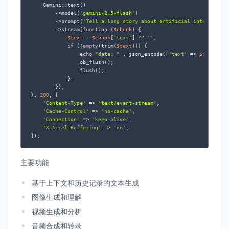
    Gemini::text()

        ->model(
'gemini-2.5-flash'
)

        ->prompt(
'Tell a long story about artificial intelligenc
        ->stream(
function
 (
$chunk
) 
{

$text
 = 
$chunk
[
'text'
] ?? 
''
;

if
 (!
empty
(trim(
$text
))) {

echo
"data: "
 . json_encode([
'text'
 => 
$text
]) .
                ob_flush();

                flush();

            }

        });

}, 
200
, [

'Content-Type'
 => 
'text/event-stream'
,

'Cache-Control'
 => 
'no-cache'
,

'Connection'
 => 
'keep-alive'
,

'X-Accel-Buffering'
 => 
'no'
,

]);
主要功能
基于上下文和历史记录的文本生成
图像生成和理解
视频生成和分析
音频合成和转录