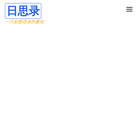
日思录
一只妄图语冰的夏虫