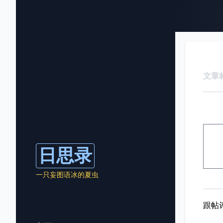
文章
日思录
一只妄图语冰的夏虫
跟帖