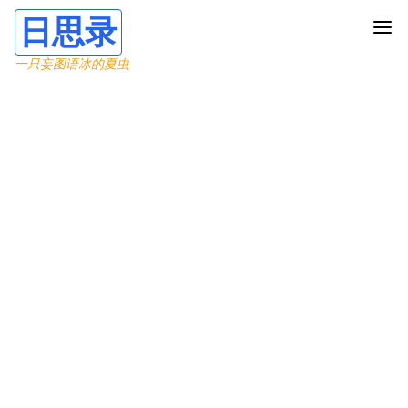
日思录
一只妄图语冰的夏虫