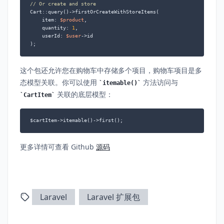
// Or create and store
Cart::query()->firstOrCreateWithStoreItems(

    item: 
$product
,

    quantity: 
1
,

    userId: 
$user
->id

);
这个包还允许您在购物车中存储多个项目，购物车项目是多
态模型关联。你可以使用
方法访问与
itemable()
关联的底层模型：
CartItem
$cartItem->itemable()->first();
更多详情可查看 Github
源码
Laravel
Laravel 扩展包