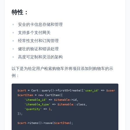
特性：
安全的卡信息存储和管理
支持多个支付网关
经常性支付和订阅管理
健壮的验证和错误处理
高度可定制和灵活的架构
以下是为给定用户检索购物车并将项目添加到购物车的示
例：
$cart
 = Cart::query()->firstOrCreate([
'user_id'
 => 
$user
$cartItem
 = 
new
 CartItem([

'itemable_id'
 => 
$itemable
->id,

'itemable_type'
 => 
$itemable
::class,

'quantity'
 => 
1
,

]);

$cart
->items()->save(
$cartItem
);
