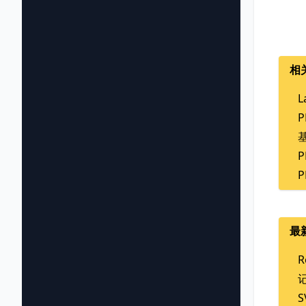
相
L
P
P
P
最
R