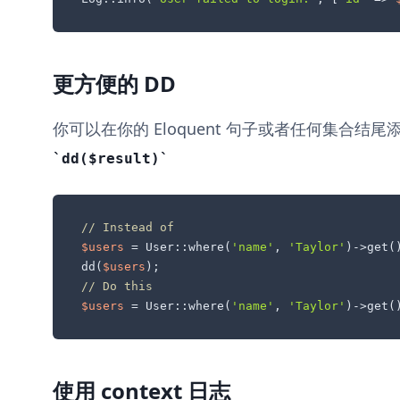
更方便的 DD
你可以在你的 Eloquent 句子或者任何集合结尾
dd($result)
// Instead of
$users
 = User::where(
'name'
, 
'Taylor'
)->get()
dd(
$users
// Do this
$users
 = User::where(
'name'
, 
'Taylor'
)->get(
使用 context 日志