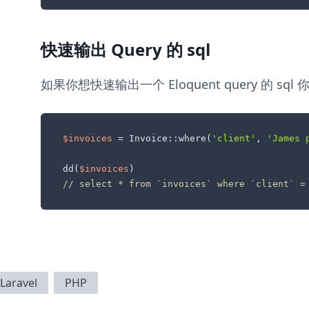
快速输出 Query 的 sql
如果你想快速输出一个 Eloquent query 的 sq
$invoices
 = Invoice::where(
'client'
, 
'James 
dd(
$invoices
// select * from `invoices` where `client` =
Laravel
PHP