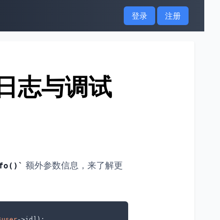
登录
注册
——日志与调试
额外参数信息，来了解更
fo()
$user
->id]);