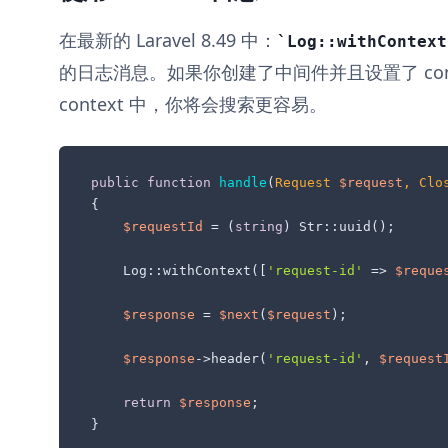
在最新的 Laravel 8.49 中：
Log::withContext
的日志消息。如果你创建了中间件并且设置了 con
context 中，你将会搜索更容易。
public
function
handle
(
Request 
$request
, 
Clo
{

$requestId
 = (
string
) Str::uuid();

    Log::withContext([
'request-id'
 => 
$reque
$response
 = 
$next
(
$request
);

$response
->header(
'request-id'
, 
$request
return
$response
;

}