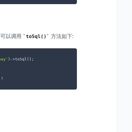
l 你可以调用
方法如下:
toSql()
pay'
)->toSql();

 ? 