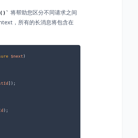
将帮助您区分不同请求之间
()
text，所有的长消息将包含在
sure
$next
stId
]);

Id
);
