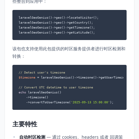
些整合到应用中：
laravelGeoGenius()->geo()->locateVisitor();

laravelGeoGenius()->geo()->getCountry();

laravelGeoGenius()->geo()->getTimezone();

laravelGeoGenius()->geo()->getLatitude();
该包也支持使用此包提供的时区服务提供者进行时区检测和
转换：
// Detect user's timezone
$timezone
 = laravelGeoGenius()->timezone()->getUserTimezone();

// Convert UTC datetime to user timezone
echo
 laravelGeoGenius()

    ->timezone()

    ->convertToUserTimezone(
'2025-09-13 15:00:00'
);
主要特性
自动时区检测
— 通过 cookies、headers 或者 回调策