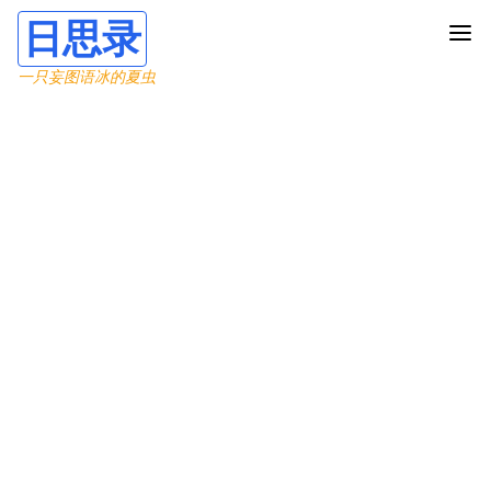
日思录
一只妄图语冰的夏虫